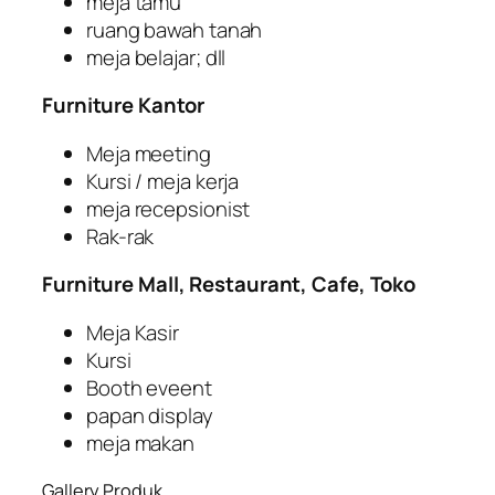
meja tamu
ruang bawah tanah
meja belajar; dll
Furniture Kantor
Meja meeting
Kursi / meja kerja
meja recepsionist
Rak-rak
Furniture Mall, Restaurant, Cafe, Toko
Meja Kasir
Kursi
Booth eveent
papan display
meja makan
Gallery Produk