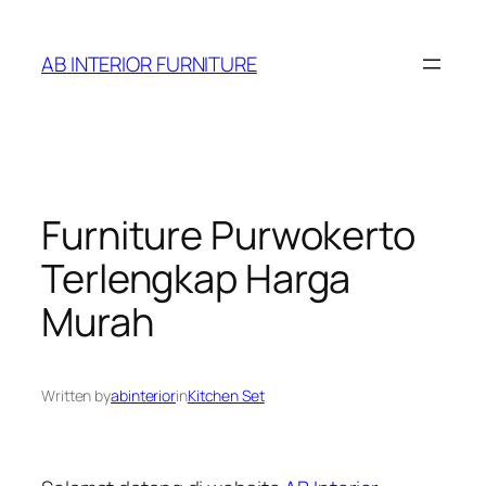
Skip
to
AB INTERIOR FURNITURE
content
Furniture Purwokerto
Terlengkap Harga
Murah
Written by
abinterior
in
Kitchen Set